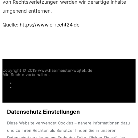
von Rechtsverletzungen werden wir derartige Inhalte
umgehend entfernen.
Quelle:
https://www.e-recht24.de
Copyright © 2019 www.haarmeister-wojtek.de
Alle Rechte vorbehalten.
Impressum
Datenschutzerklärung
Datenschutz Einstellungen
Diese Website verwendet Cookies – nähere Informationen dazu
und zu Ihren Rechten als Benutzer finden Sie in unserer
Datenschutzerklärung
am Ende der Seite. Klicken Sie auf „Ich